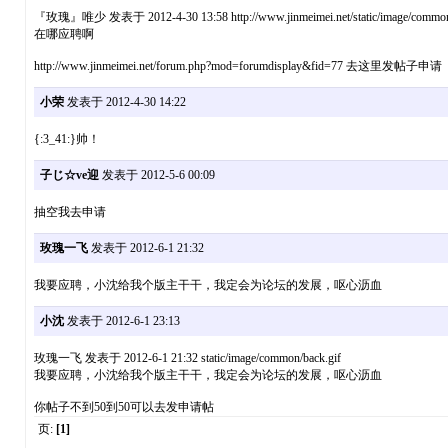
『玫瑰』唯少 发表于 2012-4-30 13:58 http://www.jinmeimei.net/static/image/common/
在哪应聘啊
http://www.jinmeimei.net/forum.php?mod=forumdisplay&fid=77 去这里发帖子申请
小荣
发表于 2012-4-30 14:22
{:3_41:}帅！
子じ☆ve迎
发表于 2012-5-6 00:09
抽空我去申请
玫瑰一飞
发表于 2012-6-1 21:32
我要应聘，小沈给我个版主干干，我定会为论坛的发展，呕心沥血
小沈
发表于 2012-6-1 23:13
玫瑰一飞 发表于 2012-6-1 21:32 static/image/common/back.gif
我要应聘，小沈给我个版主干干，我定会为论坛的发展，呕心沥血
你帖子不到50到50可以去发申请帖
页:
[1]