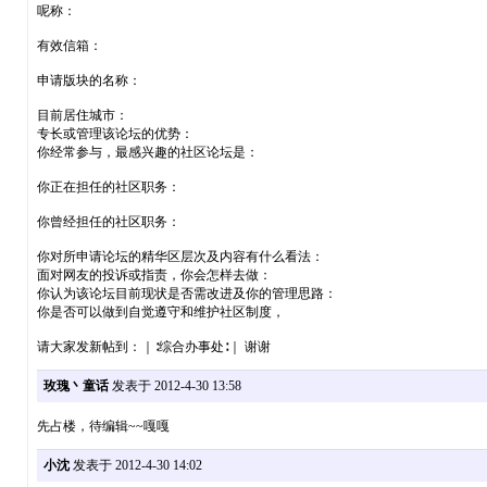
呢称：
有效信箱：
申请版块的名称：
目前居住城市：
专长或管理该论坛的优势：
你经常参与，最感兴趣的社区论坛是：
你正在担任的社区职务：
你曾经担任的社区职务：
你对所申请论坛的精华区层次及内容有什么看法：
面对网友的投诉或指责，你会怎样去做：
你认为该论坛目前现状是否需改进及你的管理思路：
你是否可以做到自觉遵守和维护社区制度，
请大家发新帖到：｜∶综合办事处∶｜ 谢谢
玫瑰丶童话
发表于 2012-4-30 13:58
先占楼，待编辑~~嘎嘎
小沈
发表于 2012-4-30 14:02