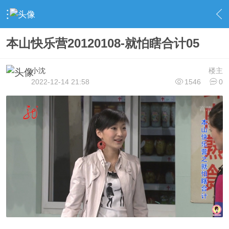
›
◆玫 玫 专 区◆
›
｜∶玫 玫 影 音∶｜
›
内容
本山快乐营20120108-就怕瞎合计05
小沈
楼主
2022-12-14 21:58
1546
0