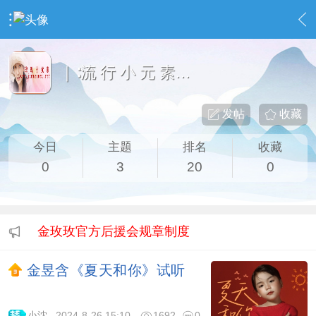
›
◆ 玫 瑰 互 动◆
›
｜∶流 行 小 元 素∶｜
｜∶流 行 小 元 素∶｜
发帖
收藏
今日
主题
排名
收藏
0
3
20
0
金玫玫官方后援会规章制度
金昱含《夏天和你》试听
小沈
2024-8-26 15:10
1692
0