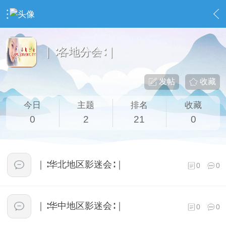
›
◆论 坛 分 会◆
›
｜∶各地分会∶｜
｜∶各地分会∶｜
发帖
收藏
今日
主题
排名
收藏
0
2
21
0
｜∶华北地区影迷会∶｜
0
0
｜∶华中地区影迷会∶｜
0
0